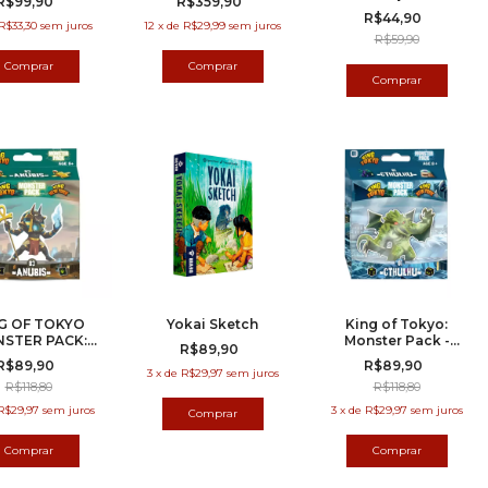
R$99,90
R$359,90
R$44,90
R$33,30
sem juros
12
x
de
R$29,99
sem juros
R$59,90
G OF TOKYO
Yokai Sketch
King of Tokyo:
STER PACK:
Monster Pack -
R$89,90
ANUBIS
Cthulhu
R$89,90
R$89,90
3
x
de
R$29,97
sem juros
R$118,80
R$118,80
R$29,97
sem juros
3
x
de
R$29,97
sem juros