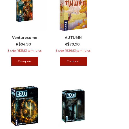
Venturesome
AUTUMN
R$94,90
R$79,90
3
x
de
R$31,63
sem juros
3
x
de
R$26,63
sem juros