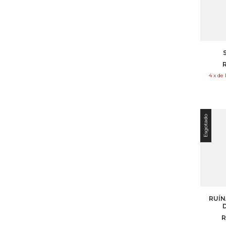
4
x
de
Esgotado
RUÍN
R