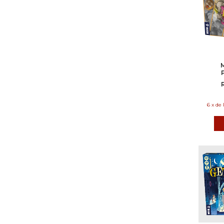
6
x
de