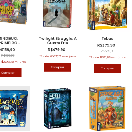
MINDBUG:
Twilight Struggle: A
Tebas
PRIMEIRO
Guerra Fria
R$379,90
CONTATO
R$159,90
R$479,90
R$539,90
R$199,90
12
x
de
R$39,99
sem juros
12
x
de
R$31,66
sem juros
R$26,65
sem juros