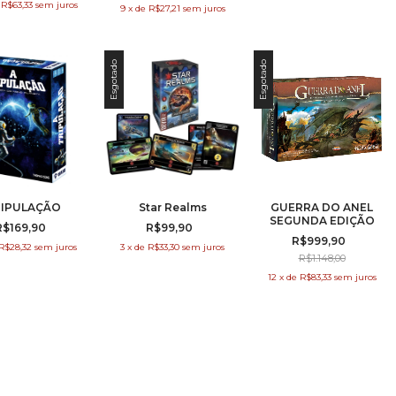
e
R$63,33
sem juros
9
x
de
R$27,21
sem juros
Esgotado
Esgotado
RIPULAÇÃO
Star Realms
GUERRA DO ANEL
SEGUNDA EDIÇÃO
R$169,90
R$99,90
R$999,90
R$28,32
sem juros
3
x
de
R$33,30
sem juros
R$1.148,00
12
x
de
R$83,33
sem juros