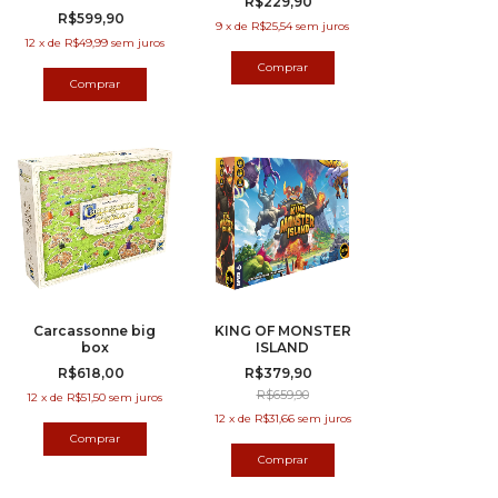
R$229,90
R$599,90
9
x
de
R$25,54
sem juros
12
x
de
R$49,99
sem juros
Carcassonne big
KING OF MONSTER
box
ISLAND
R$618,00
R$379,90
R$659,90
12
x
de
R$51,50
sem juros
12
x
de
R$31,66
sem juros