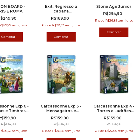
 ON BOARD -
Exit: Regresso á
Stone Age Junior
RIS E ROMA
cabana
R$294,90
abandonada
$249,90
R$169,90
11
x
de
R$26,81
sem juros
R$27,77
sem juros
6
x
de
R$28,32
sem juros
ssonne Exp 6 -
Carcassonne Exp 5 -
Carcassonne Exp 4 -
as e Timbres
Mensageiros e
Torres e Ladrões
va Edição
Alcaides Nova
Nova Edição
R$159,90
R$159,90
R$159,90
Edição
R$184,90
R$184,90
R$184,90
R$26,65
sem juros
6
x
de
R$26,65
sem juros
6
x
de
R$26,65
sem juros