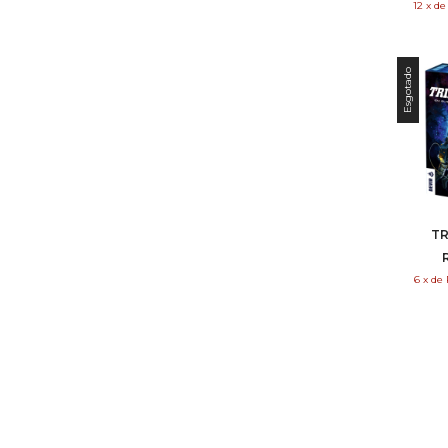
12
x
d
Esgotado
T
6
x
de