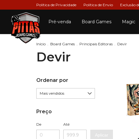
Política de Privacidade
Política de Envio
Exclusão 
Pré-venda
Board Games
Magic
Início
.
Board Games
.
Principais Editoras
.
Devir
Devir
Ordenar por
Preço
De
Até
Aplicar