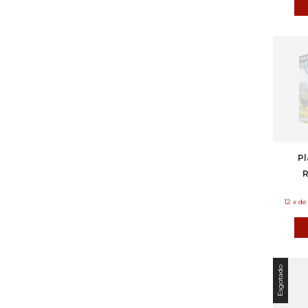
Pl
R
12
x
d
Esgotado