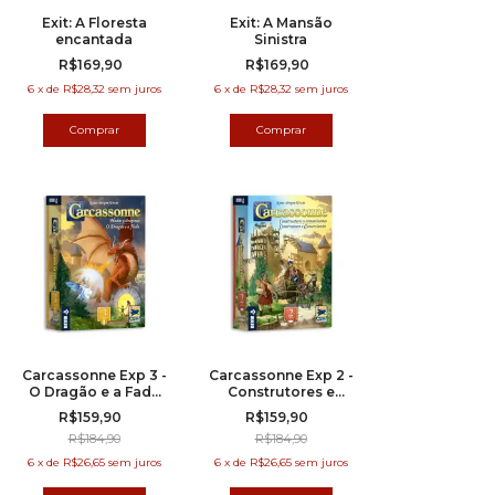
Exit: A Floresta
Exit: A Mansão
encantada
Sinistra
R$169,90
R$169,90
6
x
de
R$28,32
sem juros
6
x
de
R$28,32
sem juros
Carcassonne Exp 3 -
Carcassonne Exp 2 -
O Dragão e a Fada
Construtores e
Nova Edição
Comerciantes Nova
R$159,90
R$159,90
Edição
R$184,90
R$184,90
6
x
de
R$26,65
sem juros
6
x
de
R$26,65
sem juros