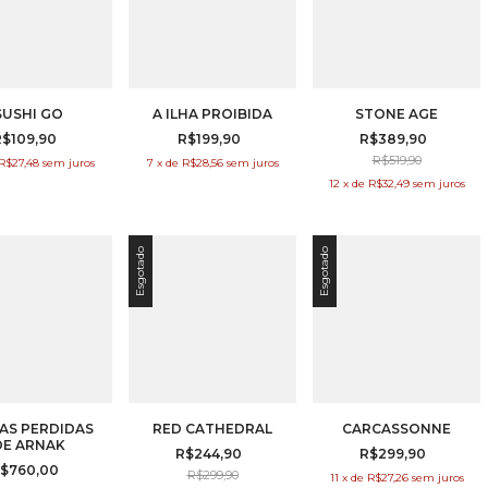
SUSHI GO
A ILHA PROIBIDA
STONE AGE
R$109,90
R$199,90
R$389,90
R$519,90
R$27,48
sem juros
7
x
de
R$28,56
sem juros
12
x
de
R$32,49
sem juros
Esgotado
Esgotado
AS PERDIDAS
RED CATHEDRAL
CARCASSONNE
DE ARNAK
R$244,90
R$299,90
$760,00
R$299,90
11
x
de
R$27,26
sem juros