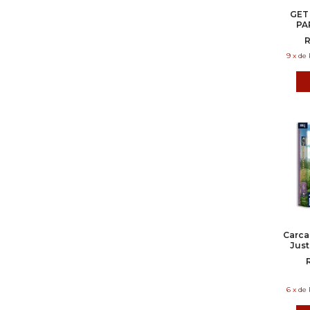
GET
PA
R
9
x
de
Carca
Just
No
6
x
de