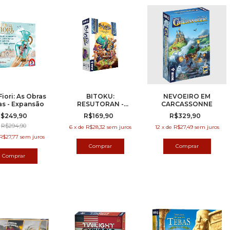
Fiori: As Obras
BITOKU:
NEVOEIRO EM
as - Expansão
RESUTORAN -
CARCASSONNE
EXPANSÃO
$249,90
R$169,90
R$329,90
R$294,90
6
x
de
R$28,32
sem juros
12
x
de
R$27,49
sem juros
R$27,77
sem juros