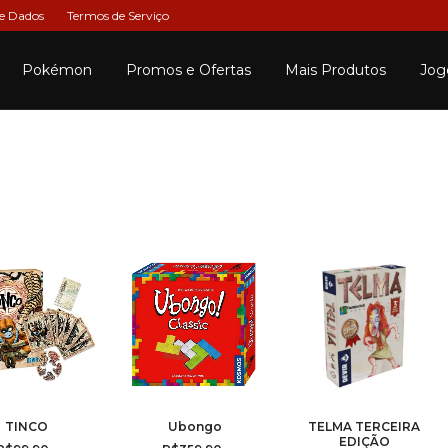
de Dados
Termos de Serviço
Pokémon
Promos e Ofertas
Mais Produtos
Jog
TINCO
Ubongo
TELMA TERCEIRA
EDIÇÃO