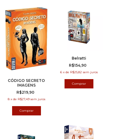
Belratti
R$154,90
6
x
de
R$25,82
sem juros
CÓDIGO SECRETO
IMAGENS
R$219,90
8
x
de
R$27,49
sem juros