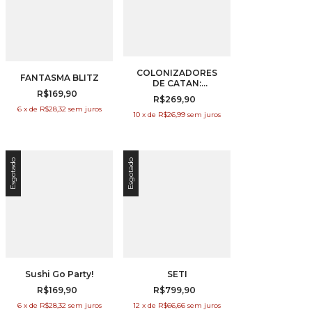
COLONIZADORES
FANTASMA BLITZ
DE CATAN:
R$169,90
EXPANSÃO PARA 5
R$269,90
OU 6 JOGADORES
6
x
de
R$28,32
sem juros
10
x
de
R$26,99
sem juros
Esgotado
Esgotado
Sushi Go Party!
SETI
R$169,90
R$799,90
6
x
de
R$28,32
sem juros
12
x
de
R$66,66
sem juros