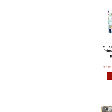
Mille 
Prim
R
9
x
de