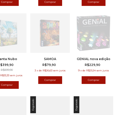
anta Nubo
SAMOA
GENIAL nova edição
$399,90
R$79,90
R$229,90
R$699,90
3
x
de
R$26,63
sem juros
9
x
de
R$25,54
sem juros
e
R$33,33
sem juros
Esgotado
Esgotado