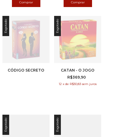
Esgotado
Esgotado
CÓDIGO SECRETO
CATAN - O JOGO
R$369,90
12
x
de
R$30,83
sem juros
Esgotado
Esgotado