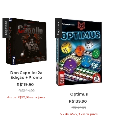
Esgotado
Esgotado
Don Capollo: 2a
Edição + Promo
R$119,90
R$244,90
Optimus
4
x
de
R$29,98
sem juros
R$139,90
R$154,90
5
x
de
R$27,98
sem juros