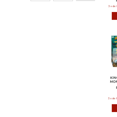
3
x
de
KIN
MON
3
x
de