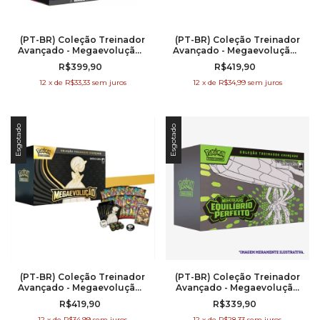
(PT-BR) Coleção Treinador
(PT-BR) Coleção Treinador
Avançado - Megaevolução -
Avançado - Megaevolução -
Fogo Fantasmagórico.
Mega Lucario
R$399,90
R$419,90
12
x
de
R$33,33
sem juros
12
x
de
R$34,99
sem juros
Esgotado
Esgotado
(PT-BR) Coleção Treinador
(PT-BR) Coleção Treinador
Avançado - Megaevolução -
Avançado - Megaevolução
Mega Gardevoir
3 - Equilíbrio Perfeito
R$419,90
R$339,90
12
x
de
R$34,99
sem juros
12
x
de
R$28,33
sem juros