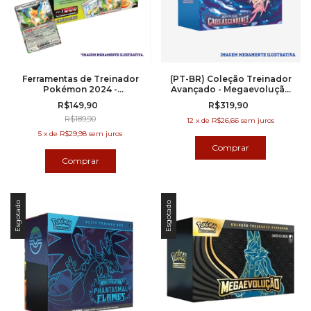
Ferramentas de Treinador
(PT-BR) Coleção Treinador
Pokémon 2024 -
Avançado - Megaevolução
Squawkabilly ex
4 - Caos Ascendente
R$149,90
R$319,90
R$189,90
12
x
de
R$26,66
sem juros
5
x
de
R$29,98
sem juros
Esgotado
Esgotado